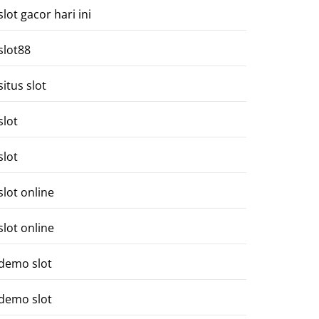
slot gacor hari ini
slot88
situs slot
slot
slot
slot online
slot online
demo slot
demo slot