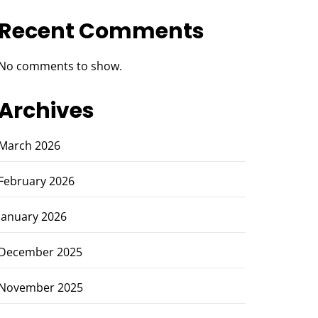
Recent Comments
No comments to show.
Archives
March 2026
February 2026
January 2026
December 2025
November 2025