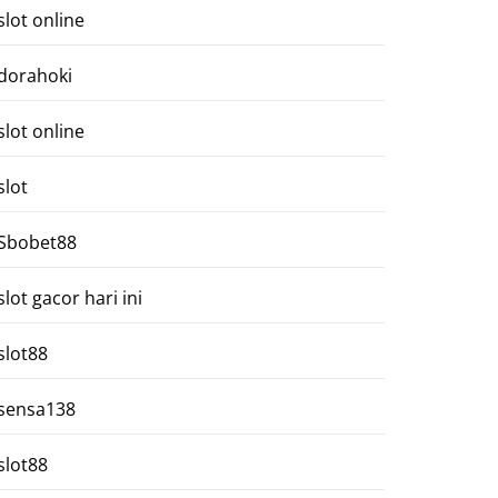
slot online
dorahoki
slot online
slot
Sbobet88
slot gacor hari ini
slot88
sensa138
slot88