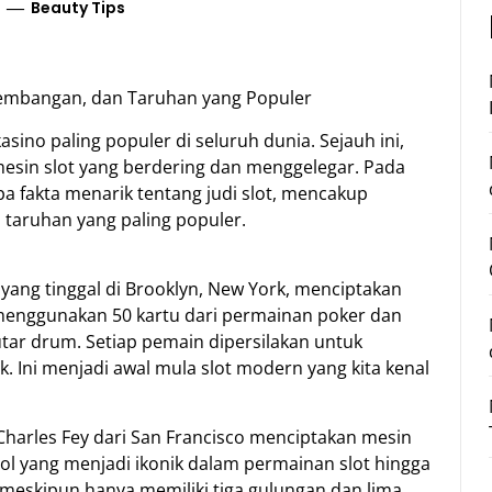
Beauty Tips
erkembangan, dan Taruhan yang Populer
asino paling populer di seluruh dunia. Sejauh ini,
mesin slot yang berdering dan menggelegar. Pada
a fakta menarik tentang judi slot, mencakup
taruhan yang paling populer.
 yang tinggal di Brooklyn, New York, menciptakan
 menggunakan 50 kartu dari permainan poker dan
ar drum. Setiap pemain dipersilakan untuk
 Ini menjadi awal mula slot modern yang kita kenal
harles Fey dari San Francisco menciptakan mesin
l yang menjadi ikonik dalam permainan slot hingga
n meskipun hanya memiliki tiga gulungan dan lima