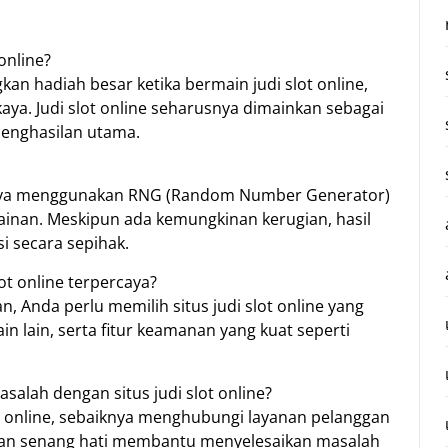
online?
 hadiah besar ketika bermain judi slot online,
ya. Judi slot online seharusnya dimainkan sebagai
enghasilan utama.
umnya menggunakan RNG (Random Number Generator)
ainan. Meskipun ada kemungkinan kerugian, hasil
i secara sepihak.
ot online terpercaya?
Anda perlu memilih situs judi slot online yang
ain lain, serta fitur keamanan yang kuat seperti
salah dengan situs judi slot online?
ot online, sebaiknya menghubungi layanan pelanggan
ngan senang hati membantu menyelesaikan masalah