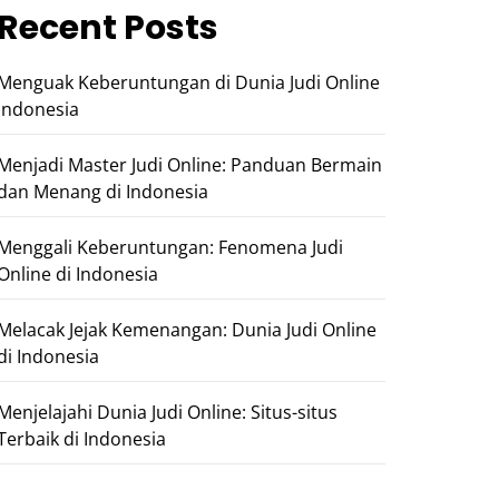
Recent Posts
Menguak Keberuntungan di Dunia Judi Online
Indonesia
Menjadi Master Judi Online: Panduan Bermain
dan Menang di Indonesia
Menggali Keberuntungan: Fenomena Judi
Online di Indonesia
Melacak Jejak Kemenangan: Dunia Judi Online
di Indonesia
Menjelajahi Dunia Judi Online: Situs-situs
Terbaik di Indonesia