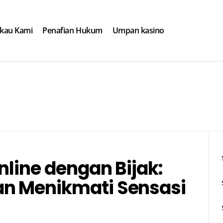
gkau Kami
Penafian Hukum
Umpan kasino
nline dengan Bijak:
an Menikmati Sensasi