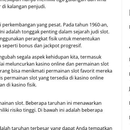
 di kalangan penjudi.
ami perkembangan yang pesat. Pada tahun 1960-an,
Ini adalah tonggak penting dalam sejarah judi slot.
nggunakan perangkat fisik untuk menentukan
ru seperti bonus dan jackpot progresif.
ngubah segala aspek kehidupan kita, termasuk
ai meluncurkan kasino online dan permainan slot
rang bisa menikmati permainan slot favorit mereka
 permainan slot yang tersedia di kasino online
 di kasino fisik.
ainan slot. Beberapa taruhan ini menawarkan
iki risiko tinggi. Di bawah ini adalah beberapa
lah taruhan terbesar yang dapat Anda tempatkan