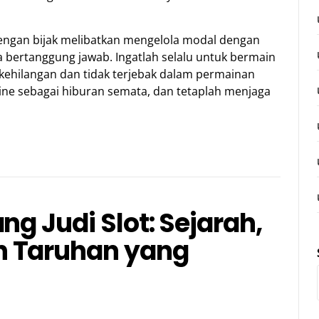
dengan bijak melibatkan mengelola modal dengan
 bertanggung jawab. Ingatlah selalu untuk bermain
kehilangan dan tidak terjebak dalam permainan
nline sebagai hiburan semata, dan tetaplah menjaga
ng Judi Slot: Sejarah,
n Taruhan yang