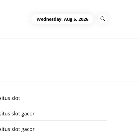
Wednesday, Aug 5, 2026
situs slot
situs slot gacor
situs slot gacor