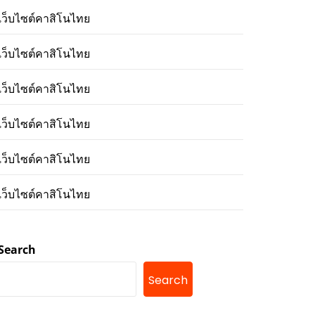
เว็บไซต์คาสิโนไทย
เว็บไซต์คาสิโนไทย
เว็บไซต์คาสิโนไทย
เว็บไซต์คาสิโนไทย
เว็บไซต์คาสิโนไทย
เว็บไซต์คาสิโนไทย
Search
Search