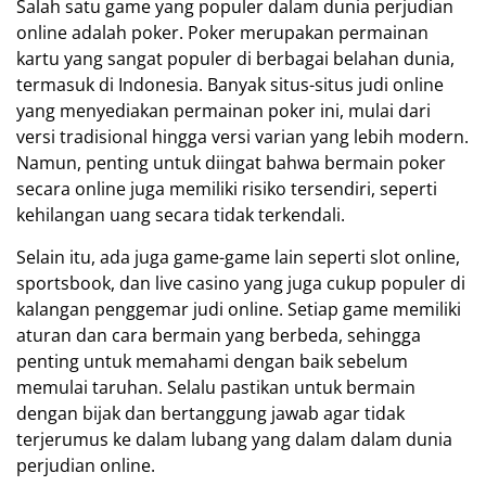
Salah satu game yang populer dalam dunia perjudian
online adalah poker. Poker merupakan permainan
kartu yang sangat populer di berbagai belahan dunia,
termasuk di Indonesia. Banyak situs-situs judi online
yang menyediakan permainan poker ini, mulai dari
versi tradisional hingga versi varian yang lebih modern.
Namun, penting untuk diingat bahwa bermain poker
secara online juga memiliki risiko tersendiri, seperti
kehilangan uang secara tidak terkendali.
Selain itu, ada juga game-game lain seperti slot online,
sportsbook, dan live casino yang juga cukup populer di
kalangan penggemar judi online. Setiap game memiliki
aturan dan cara bermain yang berbeda, sehingga
penting untuk memahami dengan baik sebelum
memulai taruhan. Selalu pastikan untuk bermain
dengan bijak dan bertanggung jawab agar tidak
terjerumus ke dalam lubang yang dalam dalam dunia
perjudian online.