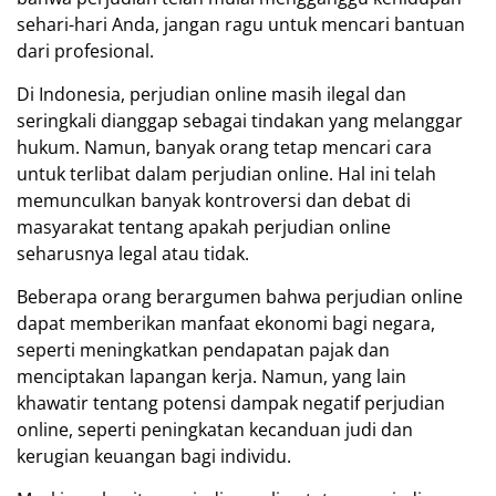
sehari-hari Anda, jangan ragu untuk mencari bantuan
dari profesional.
Di Indonesia, perjudian online masih ilegal dan
seringkali dianggap sebagai tindakan yang melanggar
hukum. Namun, banyak orang tetap mencari cara
untuk terlibat dalam perjudian online. Hal ini telah
memunculkan banyak kontroversi dan debat di
masyarakat tentang apakah perjudian online
seharusnya legal atau tidak.
Beberapa orang berargumen bahwa perjudian online
dapat memberikan manfaat ekonomi bagi negara,
seperti meningkatkan pendapatan pajak dan
menciptakan lapangan kerja. Namun, yang lain
khawatir tentang potensi dampak negatif perjudian
online, seperti peningkatan kecanduan judi dan
kerugian keuangan bagi individu.