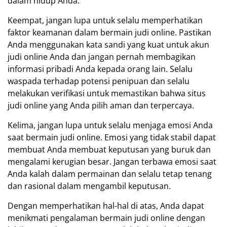
dalam hidup Anda.
Keempat, jangan lupa untuk selalu memperhatikan
faktor keamanan dalam bermain judi online. Pastikan
Anda menggunakan kata sandi yang kuat untuk akun
judi online Anda dan jangan pernah membagikan
informasi pribadi Anda kepada orang lain. Selalu
waspada terhadap potensi penipuan dan selalu
melakukan verifikasi untuk memastikan bahwa situs
judi online yang Anda pilih aman dan terpercaya.
Kelima, jangan lupa untuk selalu menjaga emosi Anda
saat bermain judi online. Emosi yang tidak stabil dapat
membuat Anda membuat keputusan yang buruk dan
mengalami kerugian besar. Jangan terbawa emosi saat
Anda kalah dalam permainan dan selalu tetap tenang
dan rasional dalam mengambil keputusan.
Dengan memperhatikan hal-hal di atas, Anda dapat
menikmati pengalaman bermain judi online dengan