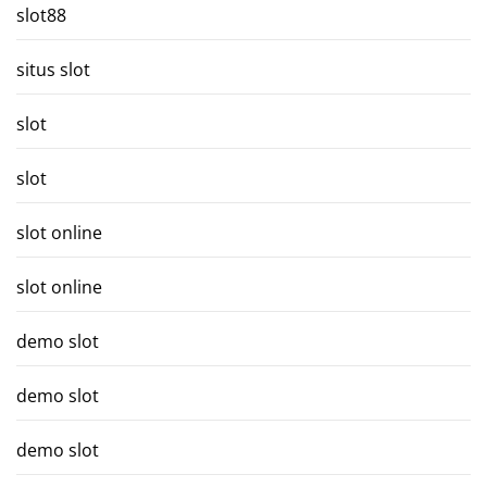
slot88
situs slot
slot
slot
slot online
slot online
demo slot
demo slot
demo slot