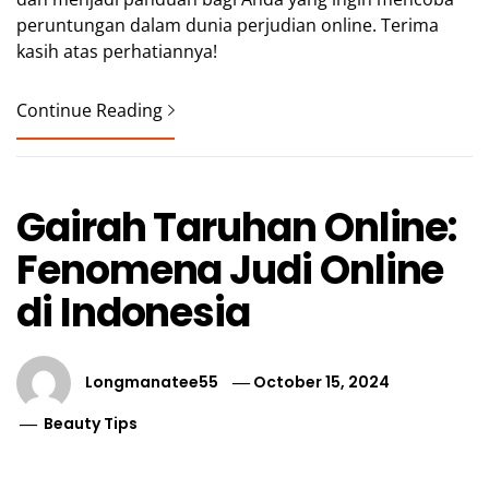
peruntungan dalam dunia perjudian online. Terima
kasih atas perhatiannya!
Continue Reading
Gairah Taruhan Online:
Fenomena Judi Online
di Indonesia
Longmanatee55
October 15, 2024
Beauty Tips