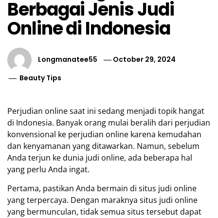
Berbagai Jenis Judi
Online di Indonesia
Longmanatee55
October 29, 2024
Beauty Tips
Perjudian online saat ini sedang menjadi topik hangat
di Indonesia. Banyak orang mulai beralih dari perjudian
konvensional ke perjudian online karena kemudahan
dan kenyamanan yang ditawarkan. Namun, sebelum
Anda terjun ke dunia judi online, ada beberapa hal
yang perlu Anda ingat.
Pertama, pastikan Anda bermain di situs judi online
yang terpercaya. Dengan maraknya situs judi online
yang bermunculan, tidak semua situs tersebut dapat