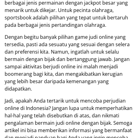
berbagai jenis permainan dengan jackpot besar yang
menarik untuk dikejar. Untuk pecinta olahraga,
sportsbook adalah pilihan yang tepat untuk bertaruh
pada berbagai jenis pertandingan olahraga.
Dengan begitu banyak pilihan game judi online yang
tersedia, pasti ada sesuatu yang sesuai dengan selera
dan preferensi kita. Namun, ingatlah untuk selalu
bermain dengan bijak dan bertanggung jawab. Jangan
sampai aktivitas berjudi online ini malah menjadi
boomerang bagi kita, dan mengakibatkan kerugian
yang lebih besar daripada kemenangan yang
didapatkan.
Jadi, apakah Anda tertarik untuk mencoba perjudian
online di Indonesia? Jangan lupa untuk memperhatikan
hal-hal yang telah disebutkan di atas, dan nikmati
pengalaman bermain judi online dengan bijak. Semoga
artikel ini bisa memberikan informasi yang bermanfaat
dan menjadi panduan bagi Anda yang ingin mencoba