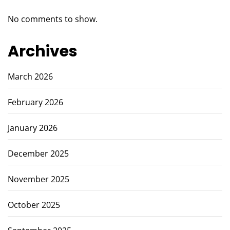
No comments to show.
Archives
March 2026
February 2026
January 2026
December 2025
November 2025
October 2025
Menguak Keberuntungan di
Menjadi Mast
Dunia Judi Online Indonesia
Panduan B
Menang di