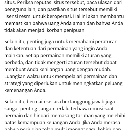
situs. Periksa reputasi situs tersebut, baca ulasan dari
pengguna lain, dan pastikan situs tersebut memiliki
lisensi resmi untuk beroperasi. Hal ini akan membantu
memastikan bahwa uang Anda aman dan bahwa Anda
tidak akan menjadi korban penipuan.
Selain itu, penting juga untuk memahami peraturan
dan ketentuan dari permainan yang ingin Anda
mainkan. Setiap permainan memiliki aturan yang
berbeda, dan tidak mengerti aturan tersebut dapat
membuat Anda kehilangan uang dengan mudah.
Luangkan waktu untuk mempelajari permainan dan
strategi yang diperlukan untuk meningkatkan peluang
kemenangan Anda.
Selain itu, bermain secara bertanggung jawab juga
sangat penting. Jangan terlalu terbawa emosi saat
bermain dan hindari memasang taruhan yang melebihi
batas kemampuan keuangan Anda. Jika Anda merasa
bahwa perjudian telah mulai mengganggu kehidupan