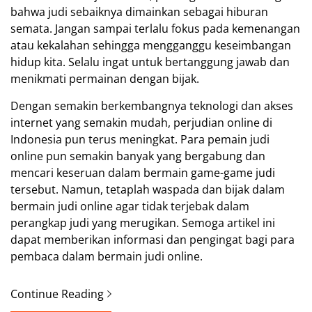
bahwa judi sebaiknya dimainkan sebagai hiburan
semata. Jangan sampai terlalu fokus pada kemenangan
atau kekalahan sehingga mengganggu keseimbangan
hidup kita. Selalu ingat untuk bertanggung jawab dan
menikmati permainan dengan bijak.
Dengan semakin berkembangnya teknologi dan akses
internet yang semakin mudah, perjudian online di
Indonesia pun terus meningkat. Para pemain judi
online pun semakin banyak yang bergabung dan
mencari keseruan dalam bermain game-game judi
tersebut. Namun, tetaplah waspada dan bijak dalam
bermain judi online agar tidak terjebak dalam
perangkap judi yang merugikan. Semoga artikel ini
dapat memberikan informasi dan pengingat bagi para
pembaca dalam bermain judi online.
Continue Reading