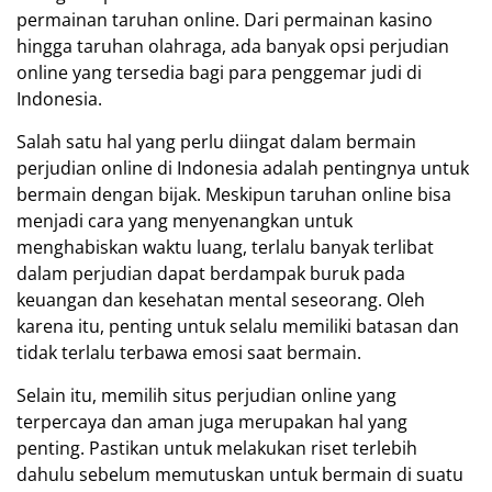
permainan taruhan online. Dari permainan kasino
hingga taruhan olahraga, ada banyak opsi perjudian
online yang tersedia bagi para penggemar judi di
Indonesia.
Salah satu hal yang perlu diingat dalam bermain
perjudian online di Indonesia adalah pentingnya untuk
bermain dengan bijak. Meskipun taruhan online bisa
menjadi cara yang menyenangkan untuk
menghabiskan waktu luang, terlalu banyak terlibat
dalam perjudian dapat berdampak buruk pada
keuangan dan kesehatan mental seseorang. Oleh
karena itu, penting untuk selalu memiliki batasan dan
tidak terlalu terbawa emosi saat bermain.
Selain itu, memilih situs perjudian online yang
terpercaya dan aman juga merupakan hal yang
penting. Pastikan untuk melakukan riset terlebih
dahulu sebelum memutuskan untuk bermain di suatu