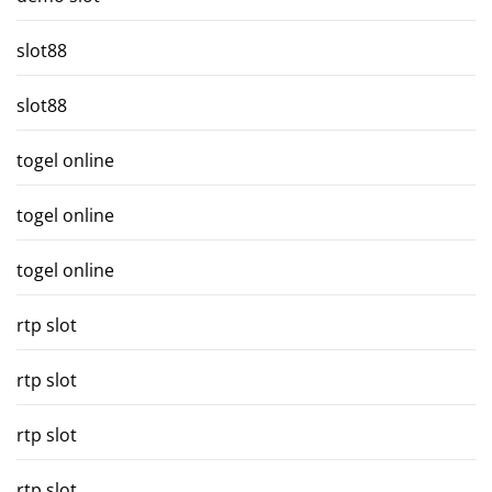
slot88
slot88
togel online
togel online
togel online
rtp slot
rtp slot
rtp slot
rtp slot