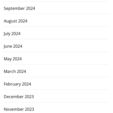
September 2024
August 2024
July 2024
June 2024
May 2024
March 2024
February 2024
December 2023
November 2023