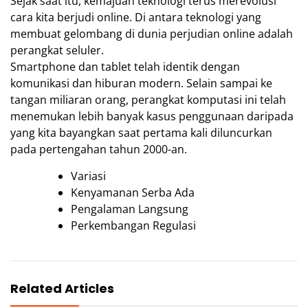
Sejak saat itu, kemajuan teknologi terus merevolusi
cara kita berjudi online. Di antara teknologi yang
membuat gelombang di dunia perjudian online adalah
perangkat seluler.
Smartphone dan tablet telah identik dengan
komunikasi dan hiburan modern. Selain sampai ke
tangan miliaran orang, perangkat komputasi ini telah
menemukan lebih banyak kasus penggunaan daripada
yang kita bayangkan saat pertama kali diluncurkan
pada pertengahan tahun 2000-an.
Variasi
Kenyamanan Serba Ada
Pengalaman Langsung
Perkembangan Regulasi
Related Articles