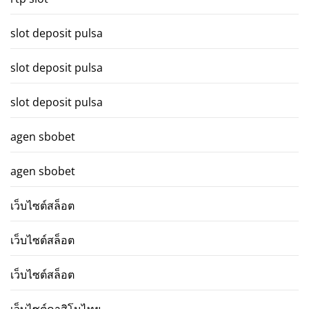
slot deposit pulsa
slot deposit pulsa
slot deposit pulsa
agen sbobet
agen sbobet
เว็บไซต์สล็อต
เว็บไซต์สล็อต
เว็บไซต์สล็อต