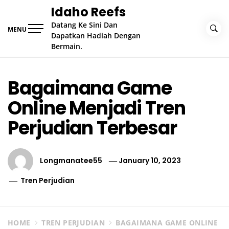
Skip
Idaho Reefs
to
Datang Ke Sini Dan
content
MENU
Dapatkan Hadiah Dengan
Bermain.
Bagaimana Game
Online Menjadi Tren
Perjudian Terbesar
Longmanatee55
January 10, 2023
Tren Perjudian
HOME
TREN PERJUDIAN
BAGAIMANA GAME ONLINE