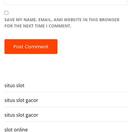
SAVE MY NAME, EMAIL, AND WEBSITE IN THIS BROWSER
FOR THE NEXT TIME I COMMENT.
situs slot
situs slot gacor
situs slot gacor
slot online