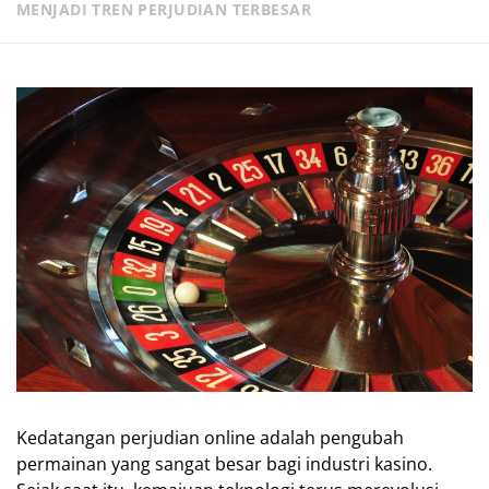
MENJADI TREN PERJUDIAN TERBESAR
Kedatangan perjudian online adalah pengubah
permainan yang sangat besar bagi industri kasino.