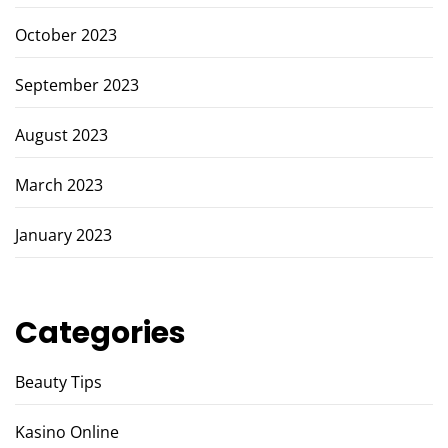
October 2023
September 2023
August 2023
March 2023
January 2023
Categories
Beauty Tips
Kasino Online