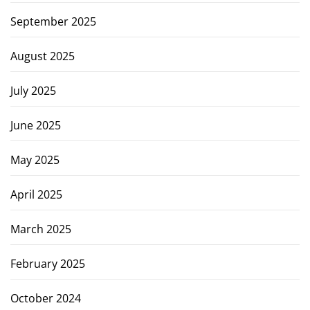
September 2025
August 2025
July 2025
June 2025
May 2025
April 2025
March 2025
February 2025
October 2024