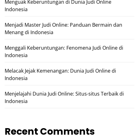
Menguak Keberuntungan di Dunia Judi Online
Indonesia
Menjadi Master Judi Online: Panduan Bermain dan
Menang di Indonesia
Menggali Keberuntungan: Fenomena Judi Online di
Indonesia
Melacak Jejak Kemenangan: Dunia Judi Online di
Indonesia
Menjelajahi Dunia Judi Online: Situs-situs Terbaik di
Indonesia
Recent Comments