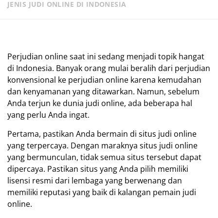
JENIS JUDI ONLINE DI INDONESIA
Perjudian online saat ini sedang menjadi topik hangat
di Indonesia. Banyak orang mulai beralih dari perjudian
konvensional ke perjudian online karena kemudahan
dan kenyamanan yang ditawarkan. Namun, sebelum
Anda terjun ke dunia judi online, ada beberapa hal
yang perlu Anda ingat.
Pertama, pastikan Anda bermain di situs judi online
yang terpercaya. Dengan maraknya situs judi online
yang bermunculan, tidak semua situs tersebut dapat
dipercaya. Pastikan situs yang Anda pilih memiliki
lisensi resmi dari lembaga yang berwenang dan
memiliki reputasi yang baik di kalangan pemain judi
online.