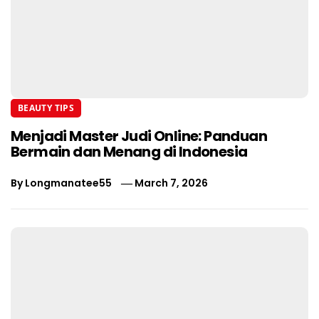
BEAUTY TIPS
Menjadi Master Judi Online: Panduan
Bermain dan Menang di Indonesia
By
Longmanatee55
March 7, 2026