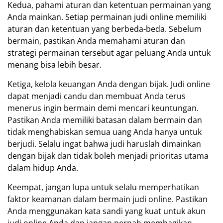
Kedua, pahami aturan dan ketentuan permainan yang
Anda mainkan. Setiap permainan judi online memiliki
aturan dan ketentuan yang berbeda-beda. Sebelum
bermain, pastikan Anda memahami aturan dan
strategi permainan tersebut agar peluang Anda untuk
menang bisa lebih besar.
Ketiga, kelola keuangan Anda dengan bijak. Judi online
dapat menjadi candu dan membuat Anda terus
menerus ingin bermain demi mencari keuntungan.
Pastikan Anda memiliki batasan dalam bermain dan
tidak menghabiskan semua uang Anda hanya untuk
berjudi. Selalu ingat bahwa judi haruslah dimainkan
dengan bijak dan tidak boleh menjadi prioritas utama
dalam hidup Anda.
Keempat, jangan lupa untuk selalu memperhatikan
faktor keamanan dalam bermain judi online. Pastikan
Anda menggunakan kata sandi yang kuat untuk akun