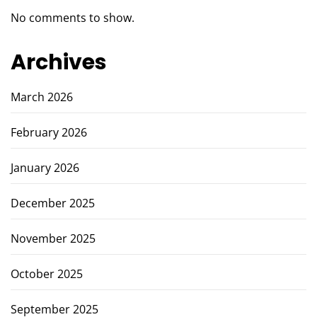
No comments to show.
Archives
March 2026
February 2026
January 2026
December 2025
November 2025
October 2025
September 2025