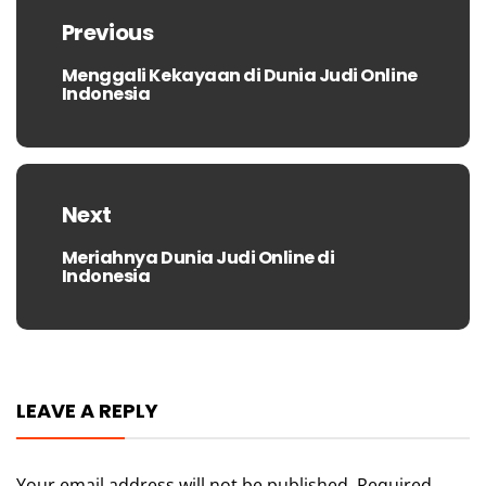
navigation
Previous
Menggali Kekayaan di Dunia Judi Online
Previous
Indonesia
post:
Next
Meriahnya Dunia Judi Online di
Next
Indonesia
post:
LEAVE A REPLY
Your email address will not be published.
Required