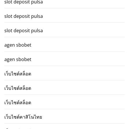
slot deposit pulsa
slot deposit pulsa
slot deposit pulsa
agen sbobet
agen sbobet
เว็บไซต์สล็อต
เว็บไซต์สล็อต
เว็บไซต์สล็อต
เว็บไซต์คาสิโนไทย