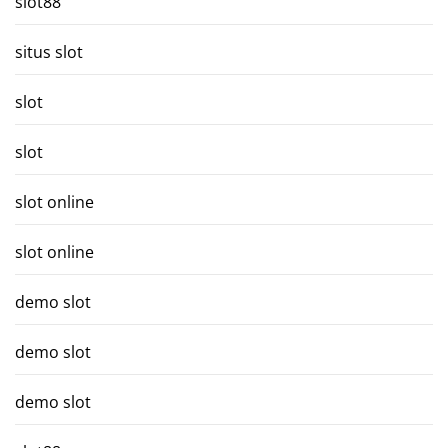
slot88
situs slot
slot
slot
slot online
slot online
demo slot
demo slot
demo slot