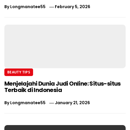
By
Longmanatee55
February 5, 2026
BEAUTY TIPS
Menjelajahi Dunia Judi Online: Situs-situs
Terbaik di Indonesia
By
Longmanatee55
January 21, 2026
Post