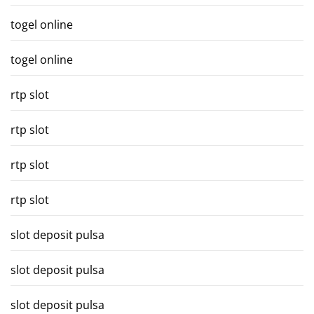
togel online
togel online
rtp slot
rtp slot
rtp slot
rtp slot
slot deposit pulsa
slot deposit pulsa
slot deposit pulsa