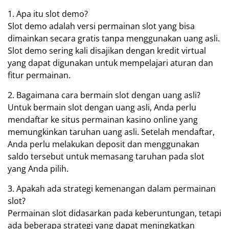
1. Apa itu slot demo?
Slot demo adalah versi permainan slot yang bisa
dimainkan secara gratis tanpa menggunakan uang asli.
Slot demo sering kali disajikan dengan kredit virtual
yang dapat digunakan untuk mempelajari aturan dan
fitur permainan.
2. Bagaimana cara bermain slot dengan uang asli?
Untuk bermain slot dengan uang asli, Anda perlu
mendaftar ke situs permainan kasino online yang
memungkinkan taruhan uang asli. Setelah mendaftar,
Anda perlu melakukan deposit dan menggunakan
saldo tersebut untuk memasang taruhan pada slot
yang Anda pilih.
3. Apakah ada strategi kemenangan dalam permainan
slot?
Permainan slot didasarkan pada keberuntungan, tetapi
ada beberapa strategi yang dapat meningkatkan