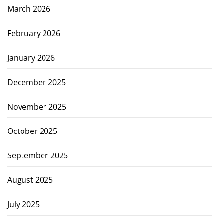
March 2026
February 2026
January 2026
December 2025
November 2025
October 2025
September 2025
August 2025
July 2025