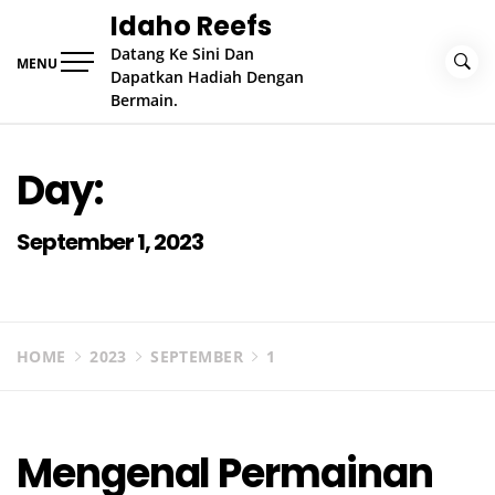
Skip
Idaho Reefs
to
Datang Ke Sini Dan
content
MENU
Dapatkan Hadiah Dengan
Bermain.
Day:
September 1, 2023
HOME
2023
SEPTEMBER
1
Mengenal Permainan