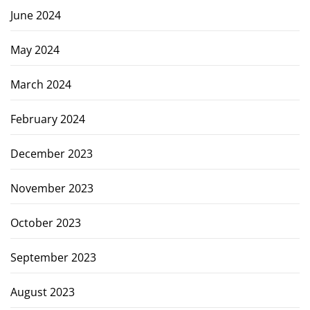
June 2024
May 2024
March 2024
February 2024
December 2023
November 2023
October 2023
September 2023
August 2023